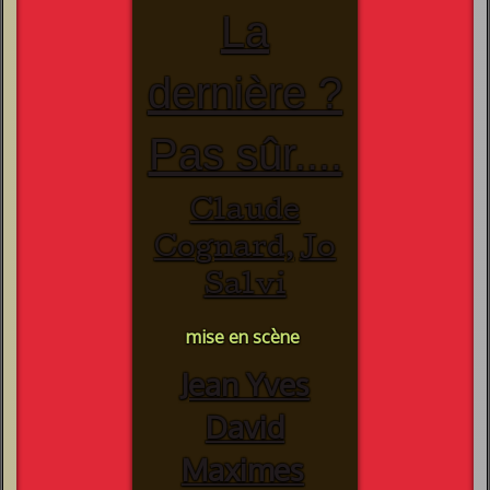
La
dernière ?
Pas sûr....
Claude
Cognard,
Jo
Salvi
mise en scène
Jean Yves
David
Maximes