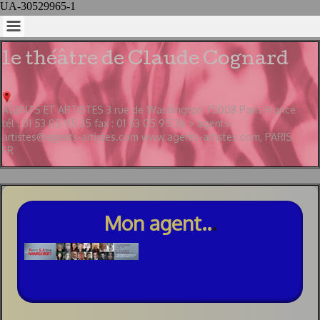
UA-30529965-1
le théâtre de Claude Cognard
AGENTS ET ARTISTES 3 rue de Washington 75008 Paris France
tél : 01 53 05 95 35 fax : 01 53 05 95 36 > agents-
artistes@agents-artistes.com www.agents-artistes.com, PARIS,
FR
Mon agent..
.