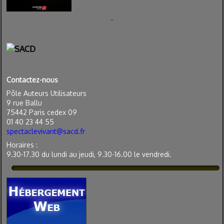
Contactez-nous
Pôle Auteurs Utilisateurs
9 rue Ballu
75442 Paris cedex 09
01 40 23 44 55
spectaclevivant@sacd.fr
Horaires :
9.30-17.30 du lundi au jeudi, 9.30-16.00 le vendredi.