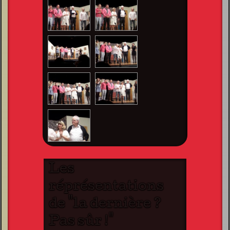
Les
réprésentations
de "la dernière ?
Pas sûr !"