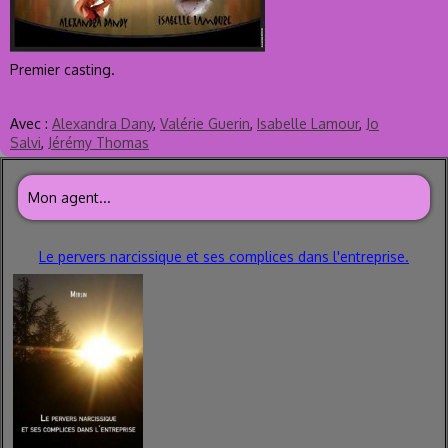
Premier casting.
Avec :
Alexandra Dany
,
Valérie Guerin
,
Isabelle Lamour
,
Jo
Salvi
,
Jérémy Thomas
Mon agent...
Le pervers narcissique et ses complices dans l'entreprise.