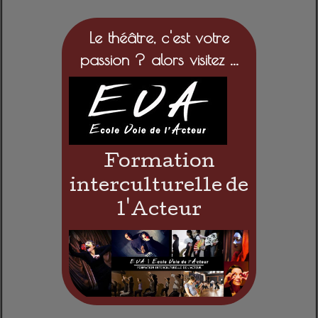
Le théâtre, c'est votre
passion ? alors visitez ...
Formation
interculturelle de
l'Acteur