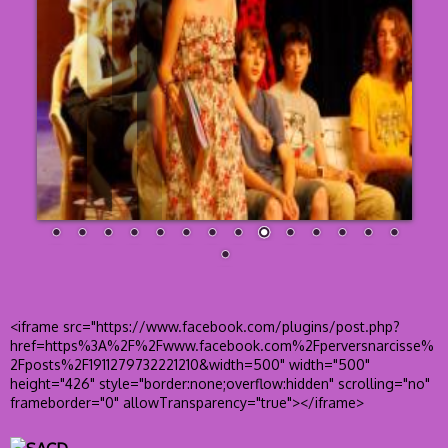
<iframe src="https://www.facebook.com/plugins/post.php?
href=https%3A%2F%2Fwww.facebook.com%2Fperversnarcisse%
2Fposts%2F1911279732221210&width=500" width="500"
height="426" style="border:none;overflow:hidden" scrolling="no"
frameborder="0" allowTransparency="true"></iframe>