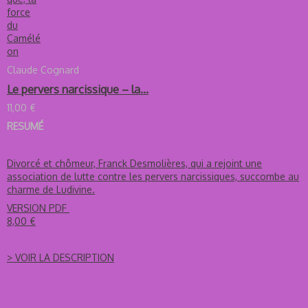
Claude Cognard
Le pervers narcissique – la...
11,00 €
RESUMÉ
Divorcé et chômeur, Franck Desmolières, qui a rejoint une
association de lutte contre les pervers narcissiques, succombe au
charme de Ludivine.
VERSION PDF
8,00 €
> VOIR LA DESCRIPTION