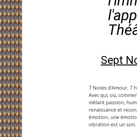
l'im
l'ap
Théâ
Sept N
7 Notes d’Amour, 7 hi
Avec qui, où, commen
mêlant passion, humou
renaissance et recon
émotion, une émotion
vibration est un son.