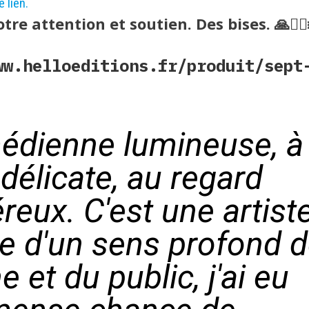
 lien.
otre attention et soutien. Des bises. 🙏🧚‍♀
ww.helloeditions.fr/produit/sept
dienne lumineuse, à 
 délicate, au regard
reux. C'est une artist
e d'un sens profond d
e et du public, j'ai eu