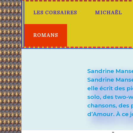
LES CORSAIRES
MICHAËL
ROMANS
Sandrine Mans
Sandrine Mansel
elle écrit des 
solo, des two-w
chansons, des p
d’Amour. À ce j