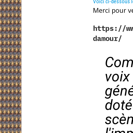
Voici ci-dessous le
Merci pour v
https://w
damour/
Comé
voix
géné
doté
scèn