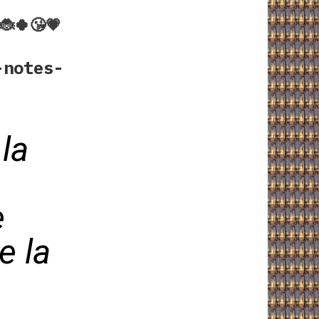
️🐞🍀😘💗
-notes-
la
e
e la