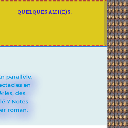
S
QUELQUES AMI(E)S.
n parallèle,
ectacles en
ries, des
lé 7 Notes
ier roman.